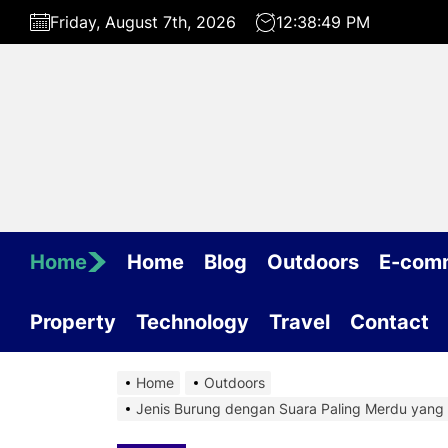
Skip
Friday, August 7th, 2026
12:38:50 PM
to
the
content
Home
Home
Blog
Outdoors
E-com
Property
Technology
Travel
Contact
Home
Outdoors
Jenis Burung dengan Suara Paling Merdu yang 