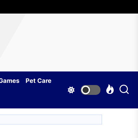
 Games
Pet Care