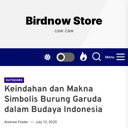
Skip
to
the
Birdnow Store
content
caw caw
Menu
OUTDOORS
Keindahan dan Makna
Simbolis Burung Garuda
dalam Budaya Indonesia
Andrew Foster
July 12, 2025