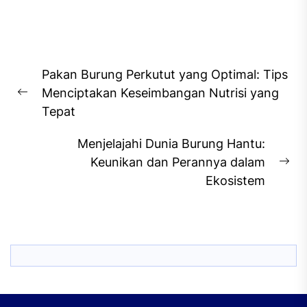
Post
Pakan Burung Perkutut yang Optimal: Tips
navigation
Menciptakan Keseimbangan Nutrisi yang
Previous
Tepat
post:
Menjelajahi Dunia Burung Hantu:
Keunikan dan Perannya dalam
Ne
Ekosistem
pos