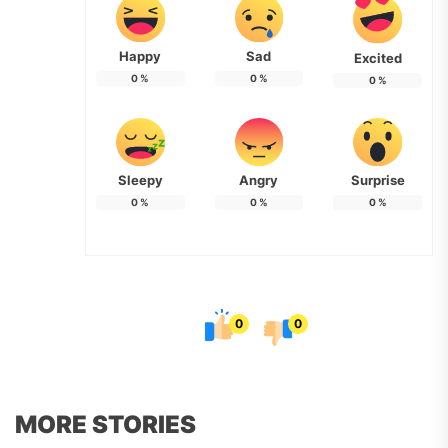
Happy
Sad
Excited
0
%
0
%
0
%
Sleepy
Angry
Surprise
0
%
0
%
0
%
0
0
MORE STORIES