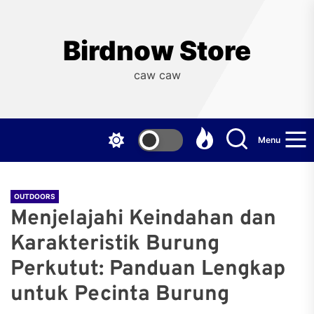
Skip
to
the
Birdnow Store
content
caw caw
Menu
OUTDOORS
Menjelajahi Keindahan dan
Karakteristik Burung
Perkutut: Panduan Lengkap
untuk Pecinta Burung