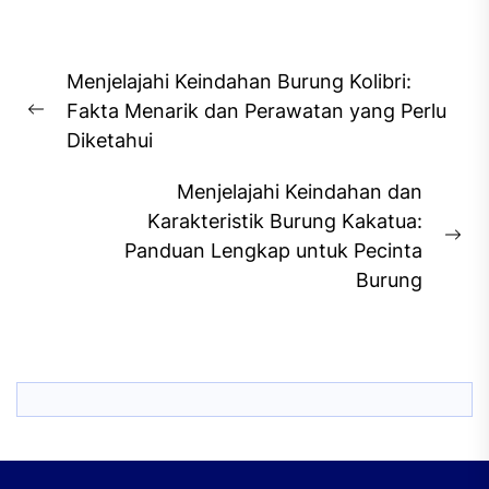
Post
Menjelajahi Keindahan Burung Kolibri:
navigation
Fakta Menarik dan Perawatan yang Perlu
Previous
Diketahui
post:
Menjelajahi Keindahan dan
Karakteristik Burung Kakatua:
Ne
Panduan Lengkap untuk Pecinta
pos
Burung