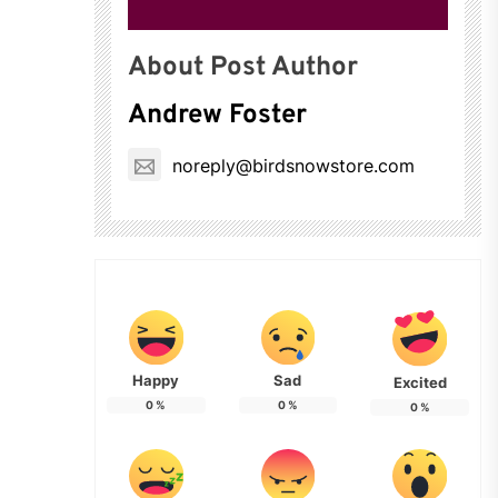
About Post Author
Andrew Foster
noreply@birdsnowstore.com
Happy
Sad
Excited
0
%
0
%
0
%