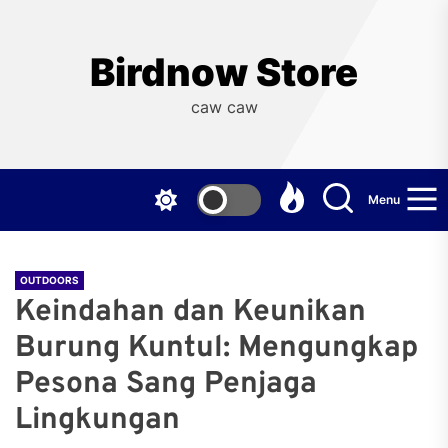
Skip
to
the
Birdnow Store
content
caw caw
Menu
OUTDOORS
Keindahan dan Keunikan
Burung Kuntul: Mengungkap
Pesona Sang Penjaga
Lingkungan