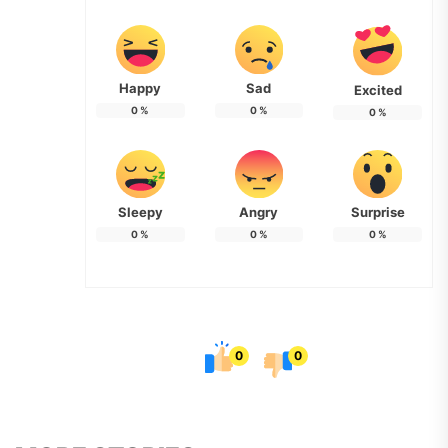
Happy
Sad
Excited
0
%
0
%
0
%
Sleepy
Angry
Surprise
0
%
0
%
0
%
0
0