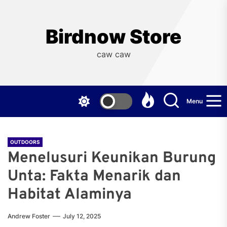
Skip
to
the
Birdnow Store
content
caw caw
Menu
OUTDOORS
Menelusuri Keunikan Burung
Unta: Fakta Menarik dan
Habitat Alaminya
Andrew Foster
July 12, 2025