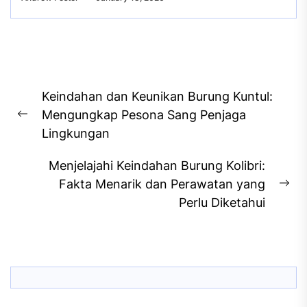
Post
Keindahan dan Keunikan Burung Kuntul:
navigation
Mengungkap Pesona Sang Penjaga
Previous
Lingkungan
post:
Menjelajahi Keindahan Burung Kolibri:
Fakta Menarik dan Perawatan yang
Ne
Perlu Diketahui
pos