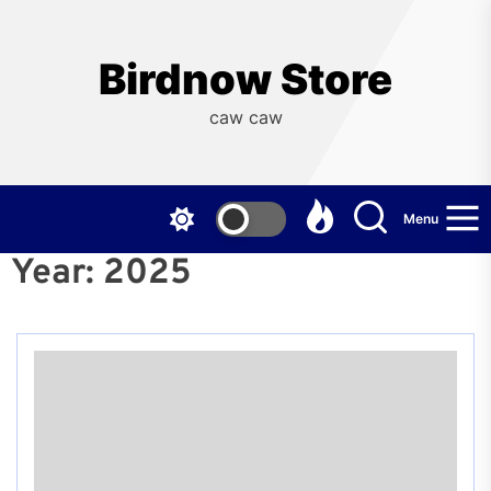
Skip
to
the
Birdnow Store
content
caw caw
Menu
Year:
2025